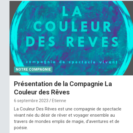
NOTRE COMPAGNIE
Présentation de la Compagnie La
Couleur des Rêves
6 septembre 2023
Etienne
La Couleur Des Rêves est une compagnie de spectacle
vivant née du désir de rêver et voyager ensemble au
travers de mondes emplis de magie, d’aventures et de
poésie.