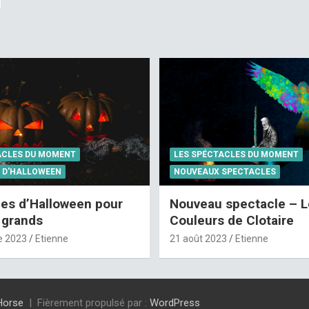
ACLES DU MOMENT
LES SPÉCTACLES DU MOMENT
 D'HALLOWEEN
NOUVEAUX SPECTACLES
es d’Halloween pour
Nouveau spectacle – L
t grands
Couleurs de Clotaire
e 2023
Etienne
21 août 2023
Etienne
Horse
Fièrement propulsé par :
WordPress