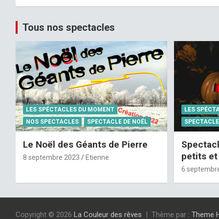
Tous nos spectacles
LES SPÉCTACLES DU MOMENT
LES SPÉCT
NOS SPECTACLES
SPECTACLE DE NOËL
SPECTACLE
Le Noël des Géants de Pierre
Spectacl
petits e
8 septembre 2023
Etienne
6 septembr
Copyright © 2026
La Couleur des rêves
Thème par :
Theme 