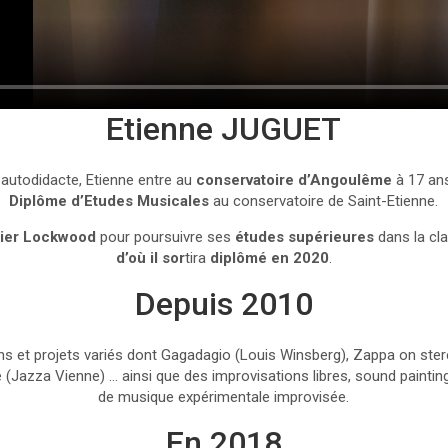
Etienne JUGUET
t autodidacte, Etienne entre au
conservatoire d’Angoulême
à 17 ans
Diplôme d’Etudes Musicales
au conservatoire de Saint-Etienne.
dier Lockwood
pour poursuivre ses
études supérieures
dans la cl
d’où il sor
tira
diplômé en 2020
.
Depuis 2010
ns et projets variés dont Gagadagio (Louis Winsberg), Zappa on ste
e (Jazza Vienne) … ainsi que des improvisations libres, sound painti
de musique expérimentale improvisée.
En 2018