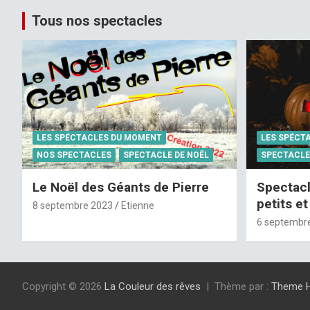
Tous nos spectacles
LES SPÉCTACLES DU MOMENT
LES SPÉCT
NOS SPECTACLES
SPECTACLE DE NOËL
SPECTACLE
Le Noël des Géants de Pierre
Spectacl
petits e
8 septembre 2023
Etienne
6 septembr
Copyright © 2026
La Couleur des rêves
Thème par :
Theme 