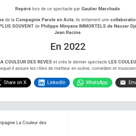
Repéré
lors de ce spectacle par
Gautier Marchado
.
ne
de la
Compagnie Parole en Acte
, ils entament une
collaborati
 PLUS SOUVENT
de
Philippe Minyana
IMMORTELS de Nasser Dj
Jean Racine.
En 2022
LA COULEUR DES REVES
et crée le dernier spectacle
LES COULEU
lequel il assure les rôles de metteur en scène, comédien et musicien
Share on X
LinkedIn
WhatsApp
Ema
mpagnie La Couleur des