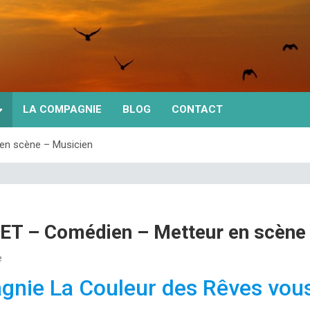
LA COMPAGNIE
BLOG
CONTACT
en scène – Musicien
ET – Comédien – Metteur en scène
e
nie La Couleur des Rêves vou