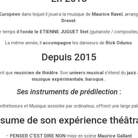
 Européen
dans lequel il jouera la musique de
Maurice Ravel
, arran
Drevet
.
e temps
il fonde le ETIENNE JUGUET 5tet
(guitariste / compositeu
La même année, il
accompagne
les danseurs de
Rick Odums
.
Depuis 2015
tant que
musicien de théâtre
. Son
univers musical
s’étend du
jazz
musique expérimentale
,
baroque
…
Ses instruments de prédilection
:
nthétiseurs et Musique assistée par ordinateur, offrent une large pa
sume de son expérience théâtr
–
PENSER C’EST DIRE NON
mise en scène
Maurice Gallant