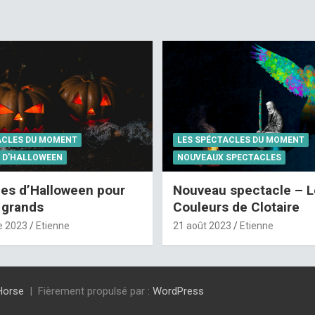
ACLES DU MOMENT
LES SPÉCTACLES DU MOMENT
 D'HALLOWEEN
NOUVEAUX SPECTACLES
es d’Halloween pour
Nouveau spectacle – L
t grands
Couleurs de Clotaire
e 2023
Etienne
21 août 2023
Etienne
Horse
Fièrement propulsé par :
WordPress